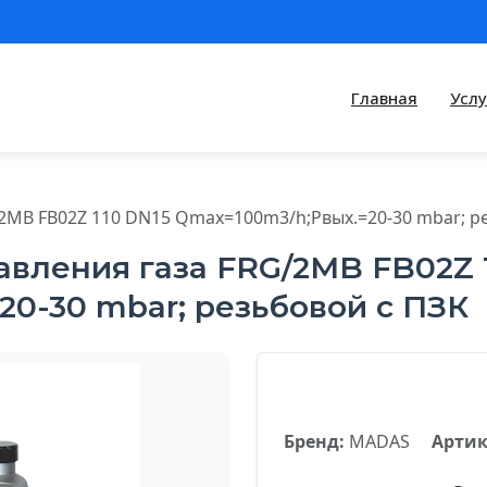
Главная
Услу
/2MB FB02Z 110 DN15 Qmax=100m3/h;Pвых.=20-30 mbar; р
вления газа FRG/2MB FB02Z 
0-30 mbar; резьбовой с ПЗК
Бренд:
MADAS
Артик